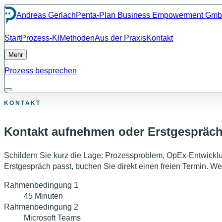
Andreas Gerlach
Penta-Plan Business Empowerment Gm
Start
Prozess-KI
Methoden
Aus der Praxis
Kontakt
Mehr
Prozess besprechen
KONTAKT
Kontakt aufnehmen oder Erstgespräc
Schildern Sie kurz die Lage: Prozessproblem, OpEx-Entwickl
Erstgespräch passt, buchen Sie direkt einen freien Termin. We
Rahmenbedingung
1
45 Minuten
Rahmenbedingung
2
Microsoft Teams