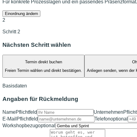
Für konkrete Prozesslagen und ein passendes Präsenzformat
Einordnung ändern
2
Schritt 2
Nächsten Schritt wählen
Termin direkt buchen
Oh
Freien Termin wählen und direkt bestätigen.
Anliegen senden, wenn der K
Basisdaten
Angaben für Rückmeldung
Name
Pflichtfeld
Unternehmen
Pflicht
E-Mail
Pflichtfeld
Telefon
optional
Workshopbezug
optional