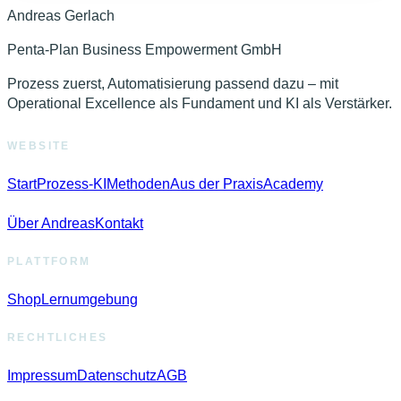
Andreas Gerlach
Penta-Plan Business Empowerment GmbH
Prozess zuerst, Automatisierung passend dazu – mit
Operational Excellence als Fundament und KI als Verstärker.
WEBSITE
Start
Prozess-KI
Methoden
Aus der Praxis
Academy
Über Andreas
Kontakt
PLATTFORM
Shop
Lernumgebung
RECHTLICHES
Impressum
Datenschutz
AGB